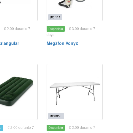
BC 111
€ 2.00 durante 7
€ 3.00 durante 7
Disponible
days
triangular
Megàfon Vonyx
BC085 F
€ 2.00 durante 7
€ 2.00 durante 7
o
Disponible