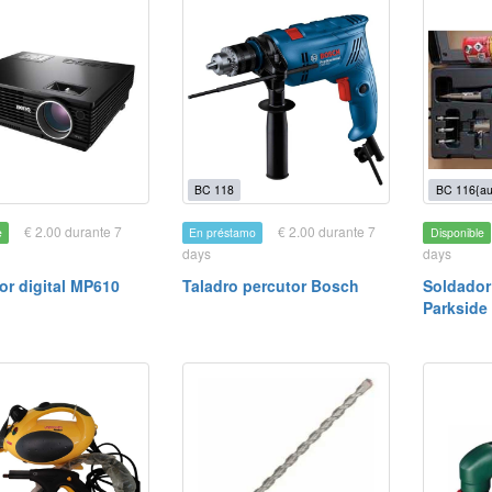
BC 118
BC 116{au
€ 2.00 durante 7
€ 2.00 durante 7
e
En préstamo
Disponible
days
days
or digital MP610
Taladro percutor Bosch
Soldador
Parkside