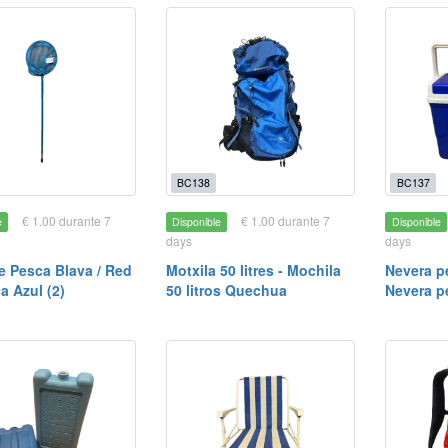
BC138
BC137
€ 1.00 durante 7
€ 1.00 durante 7
e
Disponible
Disponible
days
days
e Pesca Blava / Red
Motxila 50 litres - Mochila
Nevera pe
a Azul (2)
50 litros Quechua
Nevera p