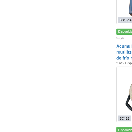
BC135A
Disponibl
days
Acumula
reutili
de frío 
2 of 2 Disp
BC126
Disponibl