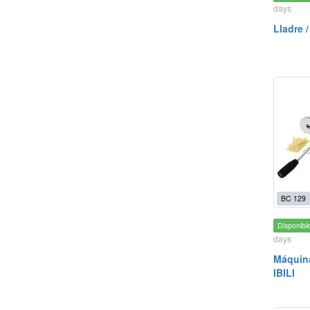
days
Lladre 
BC 129
Disponibl
days
Máquina
IBILI