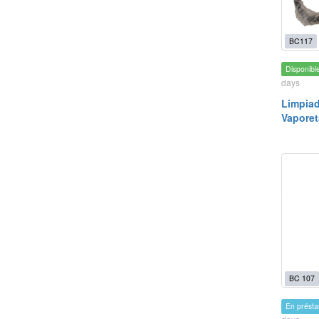
BC117
Disponibl
days
Limpiad
Vaporet
BC 107
En prést