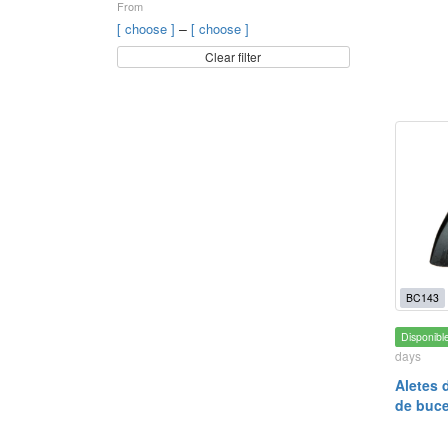
From
–
[ choose ]
[ choose ]
Clear filter
BC143
Disponibl
days
Aletes 
de buc