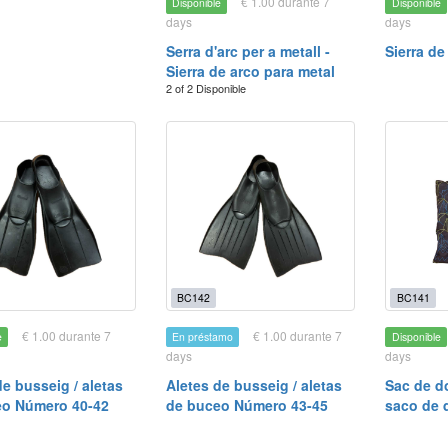
€ 1.00 durante 7
Disponible
Disponible
days
days
Serra d'arc per a metall -
Sierra d
Sierra de arco para metal
2 of 2 Disponible
BC142
BC141
€ 1.00 durante 7
€ 1.00 durante 7
e
En préstamo
Disponible
days
days
de busseig / aletas
Aletes de busseig / aletas
Sac de do
eo Número 40-42
de buceo Número 43-45
saco de d