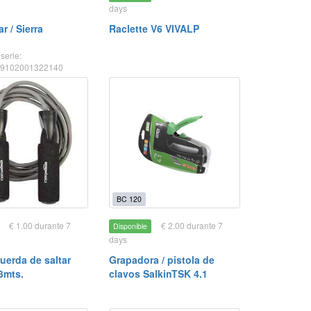
days
r / Sierra
Raclette V6 VIVALP
serie:
09102001322140
BC 120
€ 1.00 durante 7
€ 2.00 durante 7
Disponible
days
uerda de saltar
Grapadora / pistola de
3mts.
clavos SalkinTSK 4.1