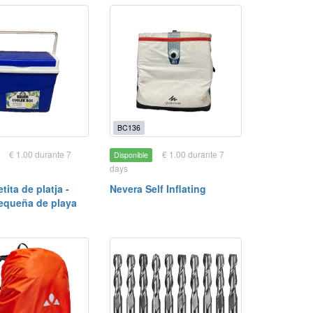
BC136
€ 1.00 durante 7
€ 1.00 durante 7
Disponible
days
tita de platja -
Nevera Self Inflating
equeña de playa