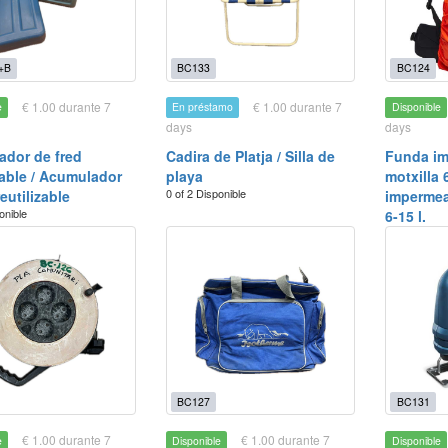
+B
BC133
BC124
€ 1.00 durante 7
€ 1.00 durante 7
e
En préstamo
Disponible
days
days
dor de fred
Cadira de Platja / Silla de
Funda im
tzable / Acumulador
playa
motxilla 
0 of 2 Disponible
reutilizable
impermea
onible
6-15 l.
BC127
BC131
€ 1.00 durante 7
€ 1.00 durante 7
e
Disponible
Disponible