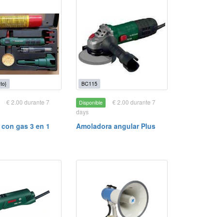
to}
BC115
€ 2.00 durante 7
€ 2.00 durante 7
Disponible
days
 con gas 3 en 1
Amoladora angular Plus