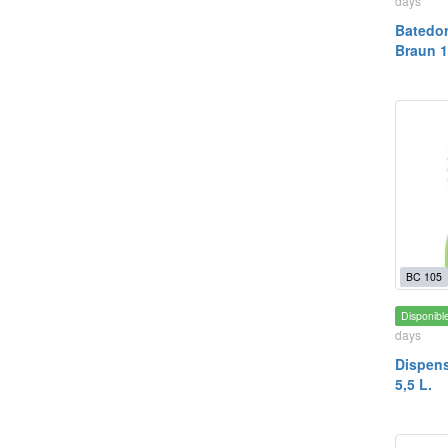
days
Batedor
Braun 1
BC 105
Disponibl
days
Dispen
5,5 L.