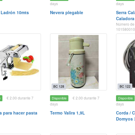
days
days
/ Ladrón 10mts
Nevera plegable
Serra Cala
Caladora
Número de 
10158001
BC 128
BC 122
€ 2.00 durante 7
€ 2.00 durante 7
e
Disponible
Disponible
days
days
 para hacer pasta
Termo Valira 1,9L
Corda / C
Domyos 