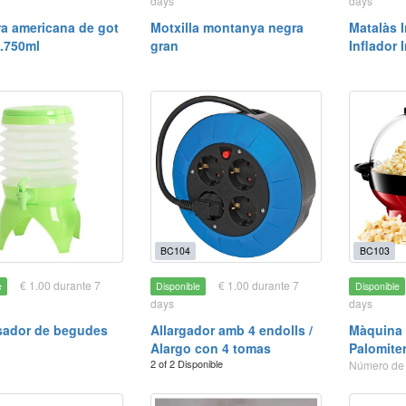
days
days
a americana de got
Motxilla montanya negra
Matalàs 
.750ml
gran
Inflador 
BC104
BC103
€ 1.00 durante 7
€ 1.00 durante 7
e
Disponible
Disponible
days
days
sador de begudes
Allargador amb 4 endolls /
Màquina d
Alargo con 4 tomas
Palomite
2 of 2 Disponible
Número de 