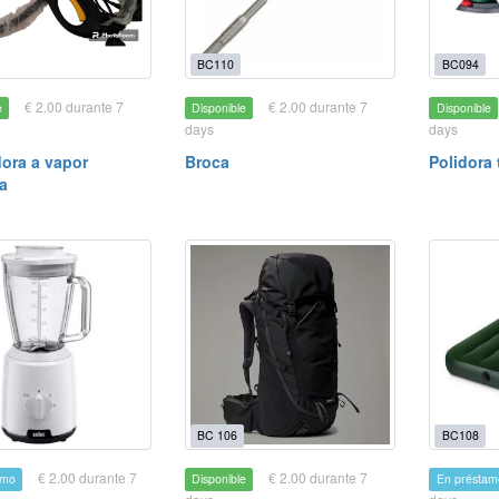
BC110
BC094
€ 2.00 durante 7
€ 2.00 durante 7
e
Disponible
Disponible
days
days
ora a vapor
Broca
Polidora 
a
BC 106
BC108
€ 2.00 durante 7
€ 2.00 durante 7
amo
Disponible
En préstam