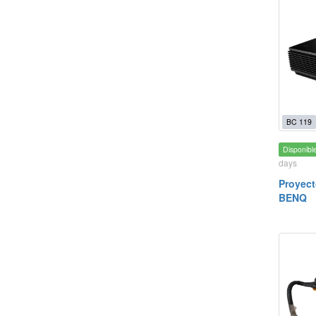
BC 119
Disponibl
days
Proyect
BENQ