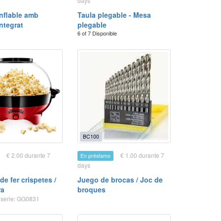
days
Inflable amb
Taula plegable - Mesa
Integrat
plegable
6 of 7 Disponible
BC100
€ 2.00 durante 7
€ 1.00 durante 7
En préstamo
days
e fer crispetes /
Juego de brocas / Joc de
ra
broques
serie: GG0831