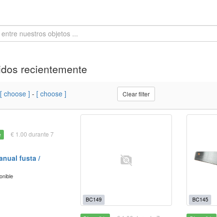
dos recientemente
[ choose ]
-
[ choose ]
Clear filter
€ 1.00 durante 7
e
anual fusta /
onible
BC149
BC145