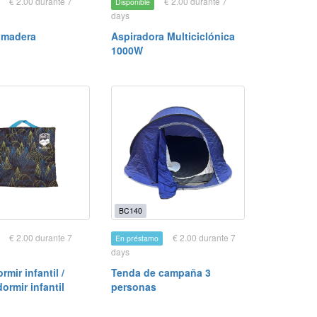
€ 2.00 durante 7
€ 2.00 durante 7
Disponible
days
e madera
Aspiradora Multiciclónica
1000W
BC140
€ 2.00 durante 7
€ 2.00 durante 7
En préstamo
days
rmir infantil /
Tenda de campaña 3
ormir infantil
personas