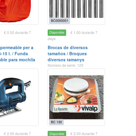
BC0000001
€ 0.50 durante 7
€ 1.00 durante 7
Disponible
days
permeable per a
Brocas de diversos
6-15 l. / Funda
tamaños / Broques
ble para mochila
diversos tamanys
Número de serie: 125
BC 130
€ 2.00 durante 7
€ 2.00 durante 7
Disponible