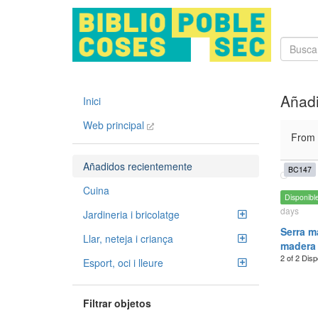
Añadi
Inici
Web principal
From
Añadidos recientemente
BC147
Cuina
Disponibl
days
Jardineria i bricolatge
Serra m
Llar, neteja i criança
madera
2 of 2 Disp
Esport, oci i lleure
Filtrar objetos