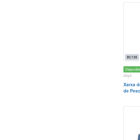
BC139
Disponibl
days
Xarxa d
de Pesc