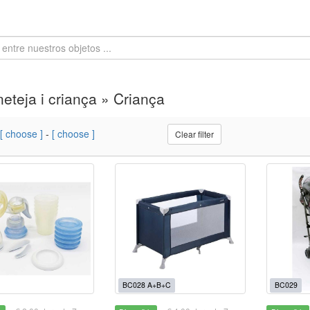
 neteja i criança » Criança
[ choose ]
-
[ choose ]
Clear filter
BC028 A+B+C
BC029