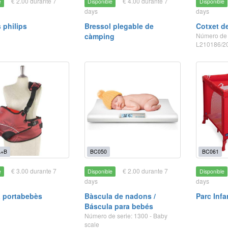
€ 2.00 durante 7
€ 4.00 durante 7
e
Disponible
Disponible
days
days
s philips
Bressol plegable de
Cotxet d
càmping
Número de 
L210186/2
A+B
BC050
BC061
€ 3.00 durante 7
€ 2.00 durante 7
e
Disponible
Disponible
days
days
a portabebès
Bàscula de nadons /
Parc Infan
Báscula para bebés
Número de serie: 1300 - Baby
scale