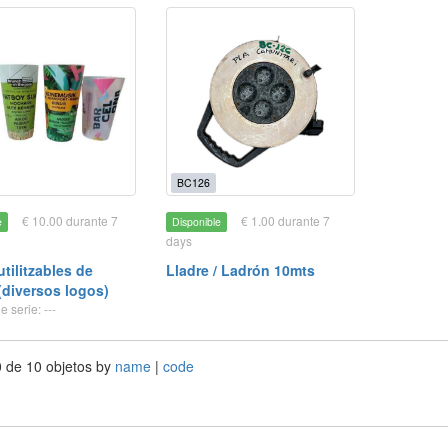
BC126
€ 10.00 durante 7
€ 1.00 durante 7
e
Disponible
days
tilitzables de
Lladre / Ladrón 10mts
 (diversos logos)
 serie: ---
0 de 10 objetos by
name
|
code