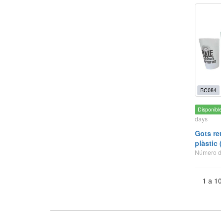
BC084
Disponibl
days
Gots reu
plàstic
Número de
1 a 1