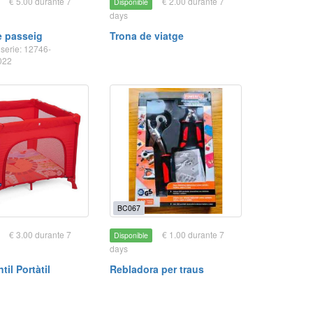
€ 5.00 durante 7
€ 2.00 durante 7
Disponible
days
e passeig
Trona de viatge
serie: 12746-
022
BC067
€ 3.00 durante 7
€ 1.00 durante 7
Disponible
days
til Portàtil
Rebladora per traus