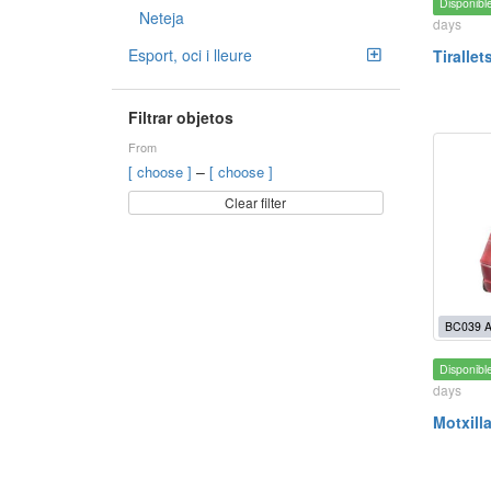
Disponibl
Neteja
days
Esport, oci i lleure
Tirallet
Filtrar objetos
From
–
[ choose ]
[ choose ]
Clear filter
BC039 
Disponibl
days
Motxill