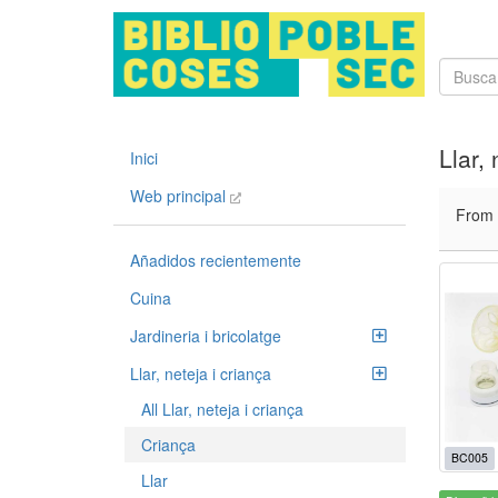
Llar,
Inici
Web principal
From
Añadidos recientemente
Cuina
Jardineria i bricolatge
Llar, neteja i criança
All Llar, neteja i criança
Criança
BC005
Llar