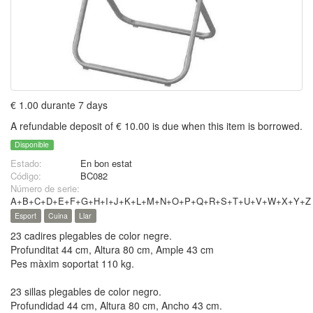
€ 1.00 durante 7 days
A refundable deposit of € 10.00 is due when this item is borrowed.
Disponible
Estado:
En bon estat
Código:
BC082
Número de serie:
A+B+C+D+E+F+G+H+I+J+K+L+M+N+O+P+Q+R+S+T+U+V+W+X+Y+Z
Esport
Cuina
Llar
23 cadires plegables de color negre.
Profunditat 44 cm, Altura 80 cm, Ample 43 cm
Pes màxim soportat 110 kg.
23 sillas plegables de color negro.
Profundidad 44 cm, Altura 80 cm, Ancho 43 cm.