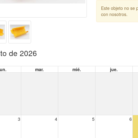
Este objeto no se 
con nosotros.
to de 2026
lun.
mar.
mié.
jue.
3
4
5
6