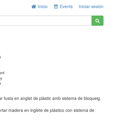
Inicio
Events
Iniciar sesión
s
ent
ey
0
lar fusta en anglet de plàstic amb sistema de bloqueig.
rtar madera en inglete de plástico con sistema de