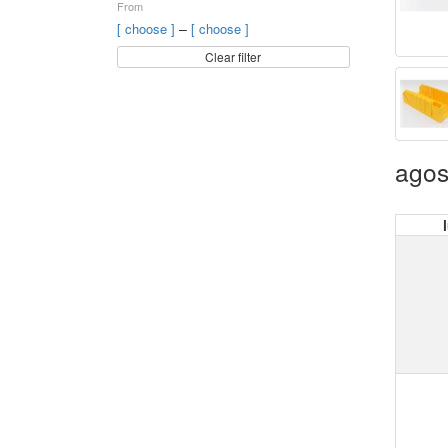
From
–
[ choose ]
[ choose ]
Clear filter
agos