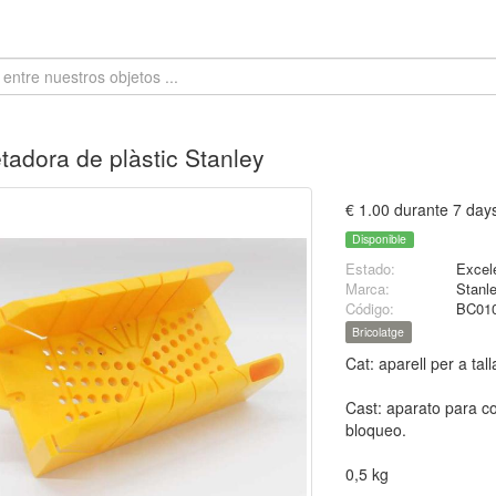
tadora de plàstic Stanley
€ 1.00 durante 7 day
Disponible
Estado:
Excel
Marca:
Stanl
Código:
BC01
Bricolatge
Cat: aparell per a tal
Cast: aparato para co
bloqueo.
0,5 kg