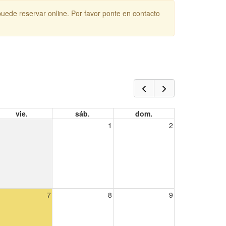
puede reservar online. Por favor ponte en contacto
vie.
sáb.
dom.
1
2
7
8
9