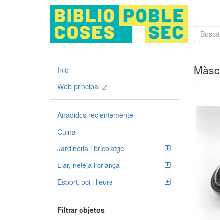
Màsc
Inici
Web principal
Añadidos recientemente
Cuina
Jardineria i bricolatge
Llar, neteja i criança
Esport, oci i lleure
Filtrar objetos