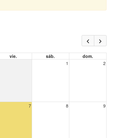
vie.
sáb.
dom.
1
2
7
8
9