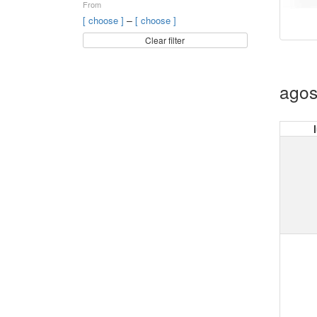
From
–
[ choose ]
[ choose ]
Clear filter
agos