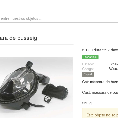
ara de busseig
€ 1.00 durante 7 day
Disponible
Estado:
Excel
Código:
BC00
Esport
Cat: màscara de bus
Cast: mascara de bu
250 g
Este objeto no se 