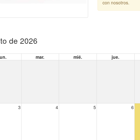
con nosotros.
to de 2026
lun.
mar.
mié.
jue.
3
4
5
6