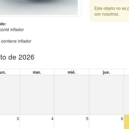
Este objeto no se 
con nosotros.
de:
conté inflador
 contiene inflador
to de 2026
lun.
mar.
mié.
jue.
3
4
5
6