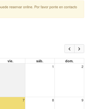
puede reservar online. Por favor ponte en contacto
vie.
sáb.
dom.
1
2
7
8
9