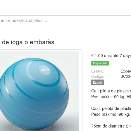
a de ioga o embaràs
€ 1.00 durante 7 day
Disponible
Estado:
Excel
Código:
BC00
Esport
Cat: pilota de plàstic 
Pes màxim: 90 kg. Al
Cast: pelota de plásti
Peso máximo: 90 kg. 
75cm de diametre 2 