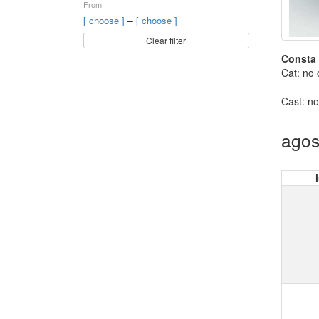
From
–
[ choose ]
[ choose ]
Clear filter
Consta 
Cat: no 
Cast: no
agos