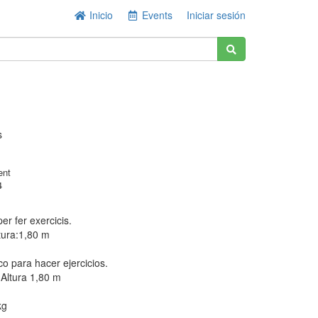
Inicio
Events
Iniciar sesión
s
ent
4
per fer exercicis.
tura:1,80 m
co para hacer ejercicios.
Altura 1,80 m
kg