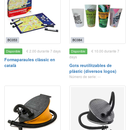
BC053
BC084
€ 2.00 durante 7 days
€ 10.00 durante 7
Disponible
Disponible
days
Formaparaules clàssic en
català
Gots reutilitzables de
plàstic (diversos logos)
Número de serie: ---