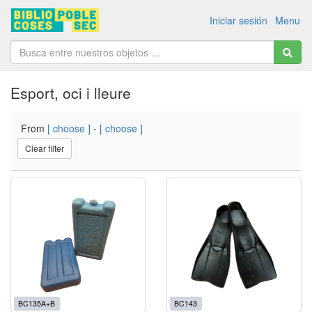
Iniciar sesión
Menu
Esport, oci i lleure
From
[ choose ]
-
[ choose ]
Clear filter
BC135A+B
BC143