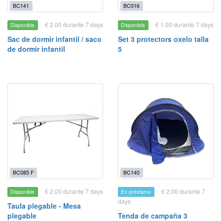
BC141
BC016
€ 2.00 durante 7 days
€ 1.00 durante 7 days
Disponible
Disponible
Sac de dormir infantil / saco
Set 3 protectors oxelo talla
de dormir infantil
5
BC085 F
BC140
€ 2.00 durante 7 days
€ 2.00 durante 7
Disponible
En préstamo
days
Taula plegable - Mesa
plegable
Tenda de campaña 3