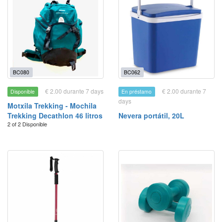
BC080
BC062
€ 2.00 durante 7 days
€ 2.00 durante 7
Disponible
En préstamo
days
Motxila Trekking - Mochila
Trekking Decathlon 46 litros
Nevera portátil, 20L
2 of 2 Disponible