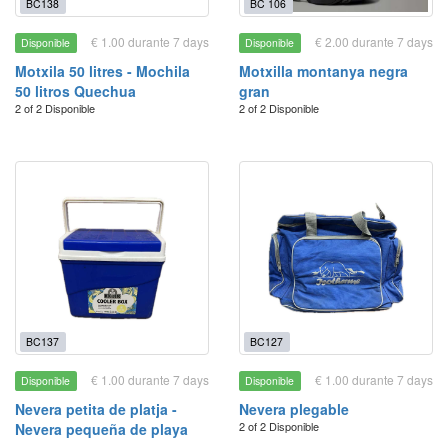
BC138
BC 106
€ 1.00 durante 7 days
€ 2.00 durante 7 days
Disponible
Disponible
Motxila 50 litres - Mochila
Motxilla montanya negra
50 litros Quechua
gran
2 of 2 Disponible
2 of 2 Disponible
BC137
BC127
€ 1.00 durante 7 days
€ 1.00 durante 7 days
Disponible
Disponible
Nevera petita de platja -
Nevera plegable
2 of 2 Disponible
Nevera pequeña de playa