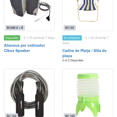
BC089 A + B
BC133
€ 1.00 durante 7 days
€ 1.00 durante 7
Disponible
En préstamo
days
Altaveus per ordinador
Cibox Speaker
Cadira de Platja / Silla de
playa
0 of 2 Disponible
BC 122
BC 105