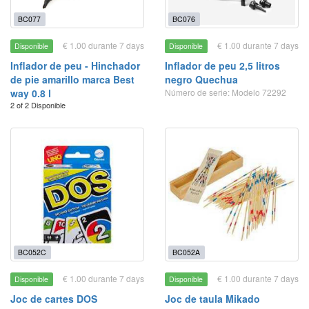
BC077
BC076
€ 1.00 durante 7 days
€ 1.00 durante 7 days
Disponible
Disponible
Inflador de peu - Hinchador
Inflador de peu 2,5 litros
de pie amarillo marca Best
negro Quechua
way 0.8 l
Número de serie: Modelo 72292
2 of 2 Disponible
BC052C
BC052A
€ 1.00 durante 7 days
€ 1.00 durante 7 days
Disponible
Disponible
Joc de cartes DOS
Joc de taula Mikado