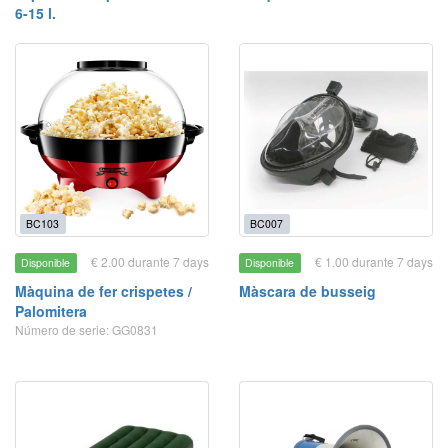
6-15 l.
BC103
BC007
€ 2.00 durante 7 days
€ 1.00 durante 7 days
Disponible
Disponible
Màquina de fer crispetes /
Màscara de busseig
Palomitera
Número de serie: GG0831