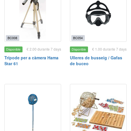
BC008
BC054
€ 2.00 durante 7 days
€ 1.00 durante 7 days
Disponible
Disponible
Trípode per a càmera Hama
Ulleres de busseig / Gafas
Star 61
de buceo