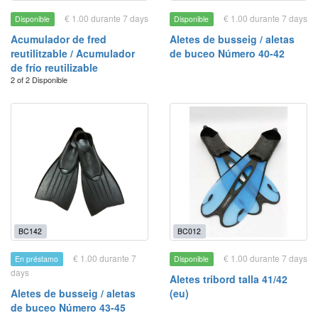
€ 1.00 durante 7 days
€ 1.00 durante 7 days
Disponible
Disponible
Acumulador de fred
Aletes de busseig / aletas
reutilitzable / Acumulador
de buceo Número 40-42
de frío reutilizable
2 of 2 Disponible
BC142
BC012
€ 1.00 durante 7
€ 1.00 durante 7 days
En préstamo
Disponible
days
Aletes tribord talla 41/42
Aletes de busseig / aletas
(eu)
de buceo Número 43-45