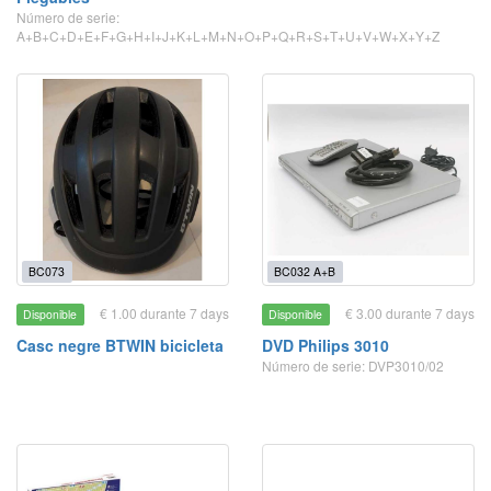
Número de serie:
A+B+C+D+E+F+G+H+I+J+K+L+M+N+O+P+Q+R+S+T+U+V+W+X+Y+Z
BC073
BC032 A+B
€ 1.00 durante 7 days
€ 3.00 durante 7 days
Disponible
Disponible
Casc negre BTWIN bicicleta
DVD Philips 3010
Número de serie: DVP3010/02