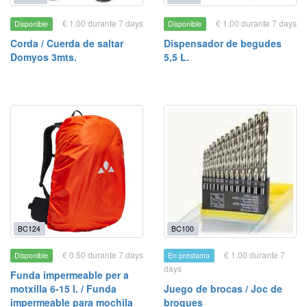
€ 1.00 durante 7 days
€ 1.00 durante 7 days
Disponible
Disponible
Corda / Cuerda de saltar
Dispensador de begudes
Domyos 3mts.
5,5 L.
BC124
BC100
€ 0.50 durante 7 days
€ 1.00 durante 7
Disponible
En préstamo
days
Funda impermeable per a
motxilla 6-15 l. / Funda
Juego de brocas / Joc de
impermeable para mochila
broques