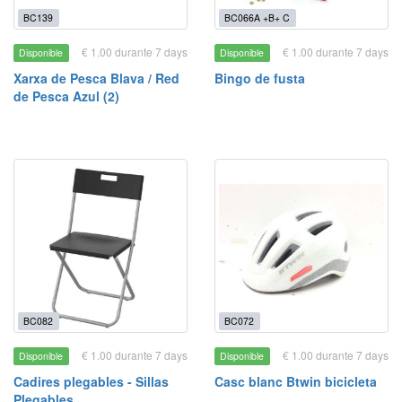
BC139
BC066A +B+ C
€ 1.00 durante 7 days
€ 1.00 durante 7 days
Disponible
Disponible
Xarxa de Pesca Blava / Red
Bingo de fusta
de Pesca Azul (2)
BC082
BC072
€ 1.00 durante 7 days
€ 1.00 durante 7 days
Disponible
Disponible
Cadires plegables - Sillas
Casc blanc Btwin bicicleta
Plegables