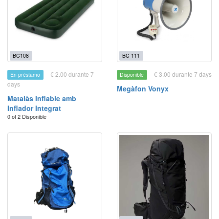
BC108
BC 111
€ 2.00 durante 7
€ 3.00 durante 7 days
En préstamo
Disponible
days
Megàfon Vonyx
Matalàs Inflable amb
Inflador Integrat
0 of 2 Disponible