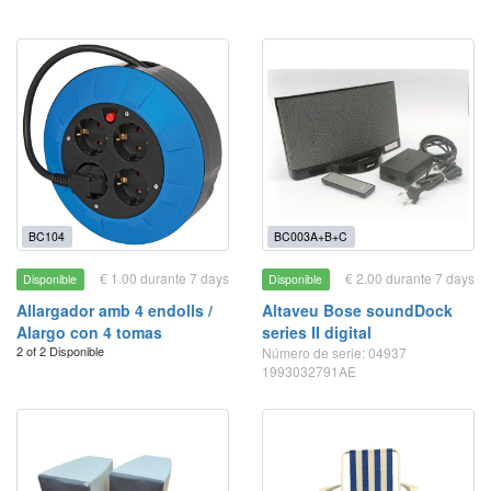
BC104
BC003A+B+C
€ 1.00 durante 7 days
€ 2.00 durante 7 days
Disponible
Disponible
Allargador amb 4 endolls /
Altaveu Bose soundDock
Alargo con 4 tomas
series II digital
2 of 2 Disponible
Número de serie: 04937
1993032791AE