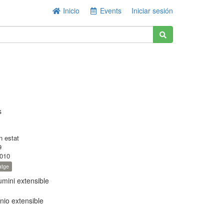
Inicio
Events
Iniciar sesión
s
n estat
9
010
atge
umini extensible
nio extensible