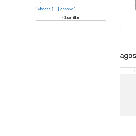
From
–
[ choose ]
[ choose ]
Clear filter
agos