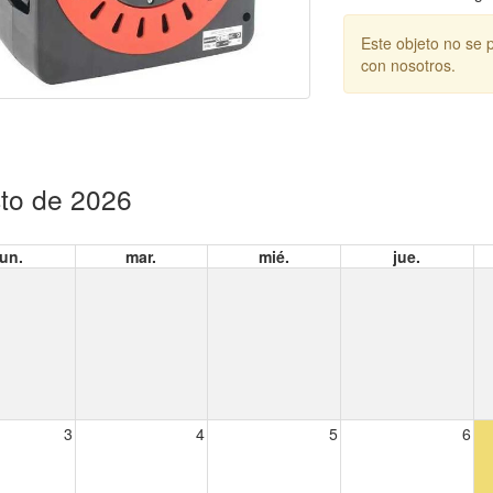
Este objeto no se 
con nosotros.
to de 2026
lun.
mar.
mié.
jue.
3
4
5
6