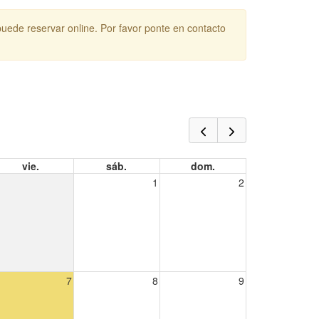
puede reservar online. Por favor ponte en contacto
vie.
sáb.
dom.
1
2
7
8
9