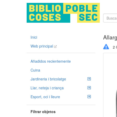
Allar
Inici
Web principal
2 O
Añadidos recientemente
Cuina
Jardineria i bricolatge
Llar, neteja i criança
Esport, oci i lleure
Filtrar objetos