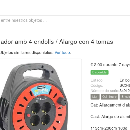
gador amb 4 endolls / Alargo con 4 tomas
bjetos similares disponibles.
Ver todo
.
€ 2.00 durante 7 day
Disponible
Estado:
En bo
Código:
BC04
Número de serie:
84912
Llar
Oci i lleure
Bricol
Cat: Allargament d'al
Cast: Alargo de alumi
113cm-200cm 100g