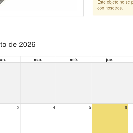
Este objeto no se 
con nosotros.
to de 2026
lun.
mar.
mié.
jue.
3
4
5
6