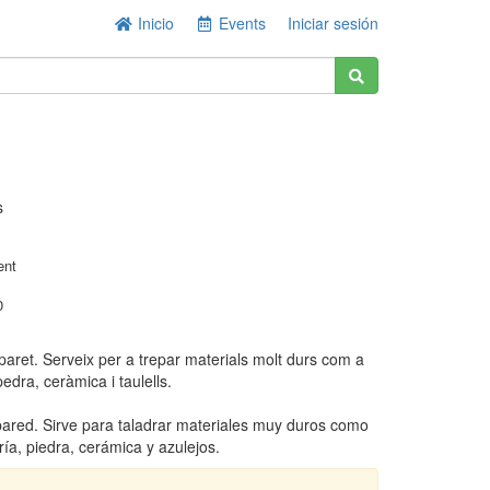
Inicio
Events
Iniciar sesión
s
ent
0
paret. Serveix per a trepar materials molt durs com a
edra, ceràmica i taulells.
pared. Sirve para taladrar materiales muy duros como
a, piedra, cerámica y azulejos.