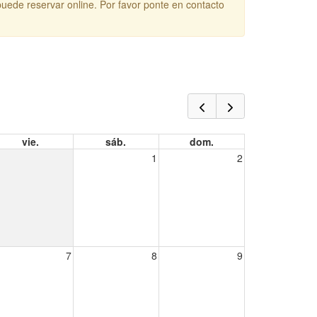
puede reservar online. Por favor ponte en contacto
vie.
sáb.
dom.
1
2
7
8
9