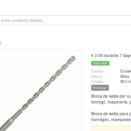
a
€ 2.00 durante 7 day
Disponible
Estado:
Excel
Marca:
Mota
Código:
BC11
Bricolatge
Broca de widia per a 
formigó, maçoneria, p
Broca de widia para 
hormigón, mamposterí