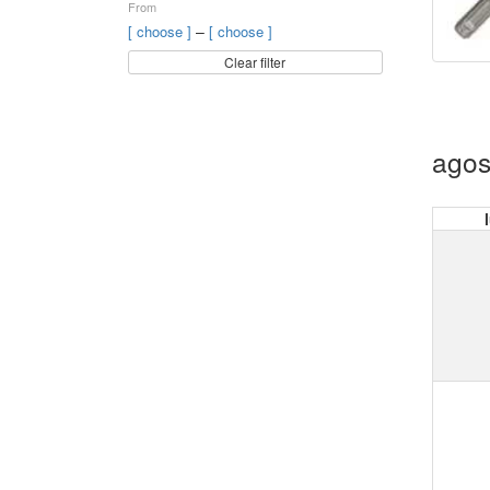
From
–
[ choose ]
[ choose ]
Clear filter
agos