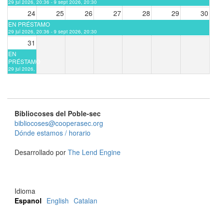
29 jul 2026, 20:36 - 9 sept 2026, 20:30
24
25
26
27
28
29
30
EN PRÉSTAMO
29 jul 2026, 20:36 - 9 sept 2026, 20:30
31
EN
PRÉSTAMO
29 jul 2026,
20:36 - 9
sept 2026,
20:30
Bibliocoses del Poble-sec
bibliocoses@cooperasec.org
Dónde estamos / horario
Desarrollado por
The Lend Engine
Idioma
Espanol
English
Catalan