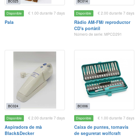
BC025
BC014
€ 1.00 durante 7 days
€ 2.00 durante 7 days
Disponible
Disponible
Pala
Ràdio AM-FM/ reproductor
CD's portàtil
Número de serie: MPCD291
BC024
BC006
€ 2.00 durante 7 days
€ 1.00 durante 7 days
Disponible
Disponible
Aspiradora de mà
Caixa de puntes, tornavís
Black&Decker
de seguretat wolfcraft