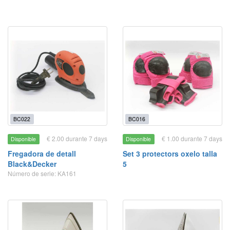
BC022
BC016
€ 2.00 durante 7 days
€ 1.00 durante 7 days
Disponible
Disponible
Fregadora de detall
Set 3 protectors oxelo talla
Black&Decker
5
Número de serie: KA161