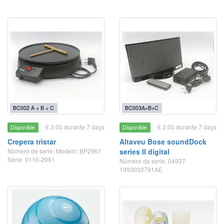
BC002 A + B + C
BC003A+B+C
€ 3.00 durante 7 days
€ 2.00 durante 7 days
Disponible
Disponible
Crepera tristar
Altaveu Bose soundDock
Número de serie: Modelo: BP2961
series II digital
Serie: 0110-2961
Número de serie: 04937
1993032791AE