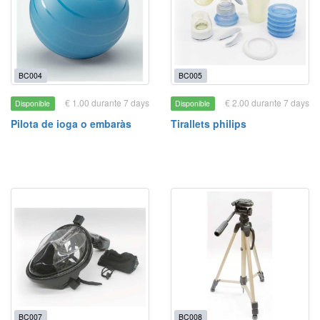
BC004
BC005
€ 1.00 durante 7 days
€ 2.00 durante 7 days
Disponible
Disponible
Pilota de ioga o embaràs
Tirallets philips
BC007
BC008