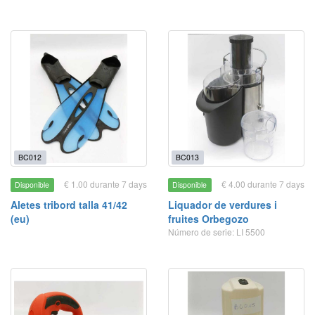
BC012
BC013
€ 1.00 durante 7 days
€ 4.00 durante 7 days
Disponible
Disponible
Aletes tribord talla 41/42
Liquador de verdures i
(eu)
fruites Orbegozo
Número de serie: LI 5500