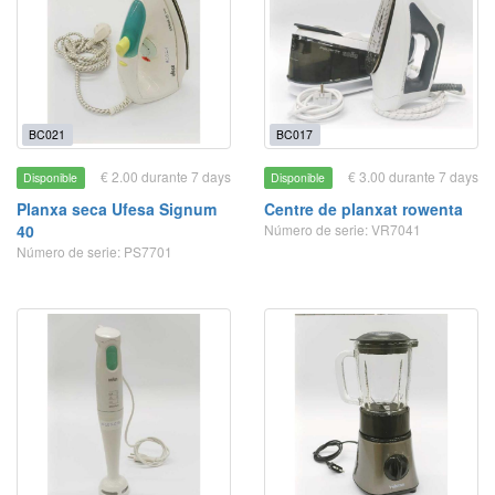
BC021
BC017
€ 2.00 durante 7 days
€ 3.00 durante 7 days
Disponible
Disponible
Planxa seca Ufesa Signum
Centre de planxat rowenta
40
Número de serie: VR7041
Número de serie: PS7701