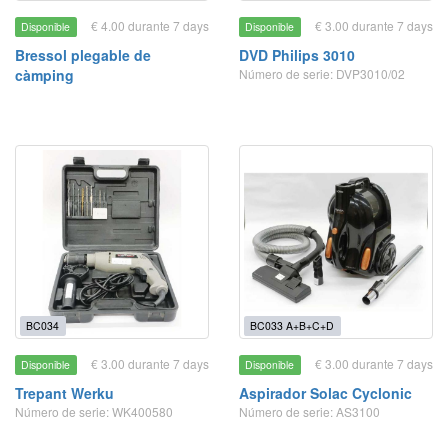
€ 4.00 durante 7 days
€ 3.00 durante 7 days
Disponible
Disponible
Bressol plegable de
DVD Philips 3010
càmping
Número de serie: DVP3010/02
BC034
BC033 A+B+C+D
€ 3.00 durante 7 days
€ 3.00 durante 7 days
Disponible
Disponible
Trepant Werku
Aspirador Solac Cyclonic
Número de serie: WK400580
Número de serie: AS3100