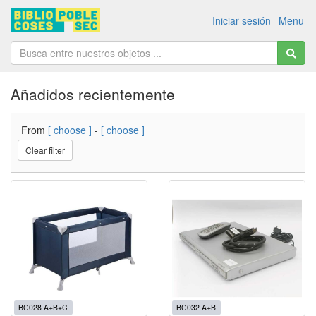
Iniciar sesión
Menu
Añadidos recientemente
From
[ choose ]
-
[ choose ]
Clear filter
BC028 A+B+C
BC032 A+B