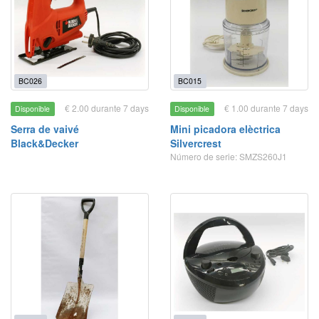
BC026
BC015
€ 2.00 durante 7 days
€ 1.00 durante 7 days
Disponible
Disponible
Serra de vaivé
Mini picadora elèctrica
Black&Decker
Silvercrest
Número de serie: SMZS260J1